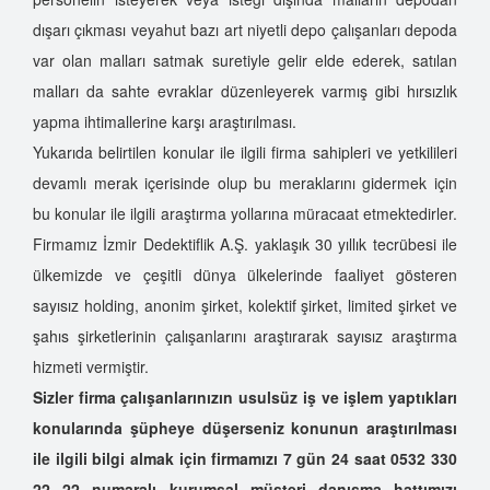
dışarı çıkması veyahut bazı art niyetli depo çalışanları depoda
var olan malları satmak suretiyle gelir elde ederek, satılan
malları da sahte evraklar düzenleyerek varmış gibi hırsızlık
yapma ihtimallerine karşı araştırılması.
Yukarıda belirtilen konular ile ilgili firma sahipleri ve yetkilileri
devamlı merak içerisinde olup bu meraklarını gidermek için
bu konular ile ilgili araştırma yollarına müracaat etmektedirler.
Firmamız İzmir Dedektiflik A.Ş. yaklaşık 30 yıllık tecrübesi ile
ülkemizde ve çeşitli dünya ülkelerinde faaliyet gösteren
sayısız holding, anonim şirket, kolektif şirket, limited şirket ve
şahıs şirketlerinin çalışanlarını araştırarak sayısız araştırma
hizmeti vermiştir.
Sizler firma çalışanlarınızın usulsüz iş ve işlem yaptıkları
konularında şüpheye düşerseniz konunun araştırılması
ile ilgili bilgi almak için firmamızı 7 gün 24 saat 0532 330
22 22
numaralı kurumsal müşteri danışma hattımızı