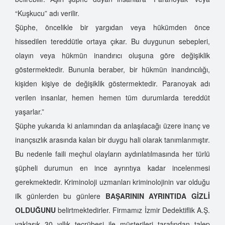
“Kuşkucu” adı verilir.
Şüphe, öncelikle bir yargıdan veya hükümden önce
hissedilen tereddütle ortaya çıkar. Bu duygunun sebepleri,
olayın veya hükmün inandırıcı oluşuna göre değişiklik
göstermektedir. Bununla beraber, bir hükmün inandırıcılığı,
kişiden kişiye de değişiklik göstermektedir. Paranoyak adı
verilen insanlar, hemen hemen tüm durumlarda tereddüt
yaşarlar.”
Şüphe yukarıda ki anlamından da anlaşılacağı üzere inanç ve
inançsızlık arasında kalan bir duygu hali olarak tanımlanmıştır.
Bu nedenle faili meçhul olayların aydınlatılmasında her türlü
şüpheli durumun en ince ayrıntıya kadar incelenmesi
gerekmektedir. Kriminoloji uzmanları kriminolojinin var olduğu
ilk günlerden bu günlere
BAŞARININ AYRINTIDA GİZLİ
OLDUĞUNU
belirtmektedirler. Firmamız İzmir Dedektiflik A.Ş.
yaklaşık 30 yıllık tecrübesi ile müşterileri tarafından talep