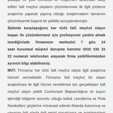
edilen faili meçhul olayların çözümlenmesi ile ilgili yüzlerce
araştırma yaparak yapmış olduğu araştırmaların tamamını
çözümleyerek başarılı bir şekilde sonuçlandırmıştır.
Sizlerde karşılaştığınız her türlü faili meçhul olayın
başarı ile çözümlenmesi için profesyonel yardım almak
istediğinizde firmamızın merkezini 7 gün 24
saat kurumsal müşteri danışma hattımız 0532 330 22
22
numaralı telefondan arayarak firma yetkililerimizden
ayrıntılı bilgi alabilirsiniz.
NOT:
Firmamız her türlü faili meçhul olayla ilgili araştırma
hizmeti vermektedir. Firmamız faili meçhul bir olayın
araştırılması ile ilgili hizmet verebilmesi için gerçekleşen faili
meçhul olayın yetkili Cumhuriyet Başsavcılığına ve suçun
işlendiği bölgenin sorumlu olduğu kolluk (Jandarma ve Polis
Karakolları) güçlerine müracaat ederek ihbarda bulunmuş ve
yaşanan faili olayla ilgili resmi soruşturma ve araştırmaların