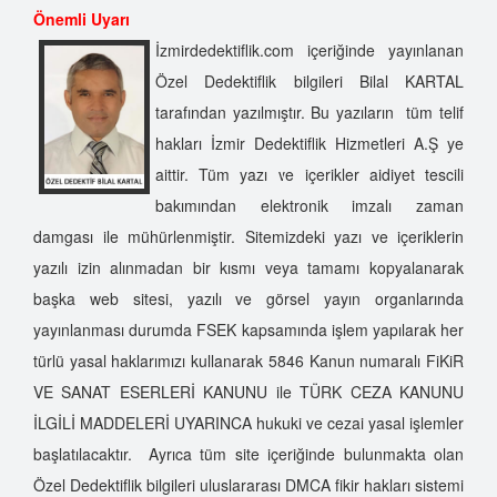
Önemli Uyarı
İzmirdedektiflik.com içeriğinde yayınlanan
Özel Dedektiflik bilgileri Bilal KARTAL
tarafından yazılmıştır. Bu yazıların tüm telif
hakları İzmir Dedektiflik Hizmetleri A.Ş ye
aittir. Tüm yazı ve içerikler aidiyet tescili
bakımından elektronik imzalı zaman
damgası ile mühürlenmiştir. Sitemizdeki yazı ve içeriklerin
yazılı izin alınmadan bir kısmı veya tamamı kopyalanarak
başka web sitesi, yazılı ve görsel yayın organlarında
yayınlanması durumda FSEK kapsamında işlem yapılarak her
türlü yasal haklarımızı kullanarak 5846 Kanun numaralı FiKiR
VE SANAT ESERLERİ KANUNU ile TÜRK CEZA KANUNU
İLGİLİ MADDELERİ UYARINCA hukuki ve cezai yasal işlemler
başlatılacaktır. Ayrıca tüm site içeriğinde bulunmakta olan
Özel Dedektiflik bilgileri uluslararası DMCA fikir hakları sistemi