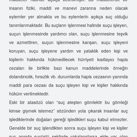
insanın fiziki, maddi ve manevi zararına neden olacak
eylemler yer almakta ve bu eylemlerin açıkça suç olduğu
tanımlanmaktadır. Bu suçların işlenmesi halinde suçu işleyen,
suçun işlenmesinde yardımcı olan, suçu işlenmesine teşvik
ve azmettiren, suçun işlenmesine karışan, suçu işleyeni
koruyan, suçu işleyene yardım ve yataklık eden kişi ve
kişilerin hakkında hükmedilecek hürriyeti kısıtlayıcı hapis
cezaları ile birlikte bazı kanun maddelerinde örneğin
dolandırıcılık, hırsızlık vb. durumlarda hapis cezasının yanında
maddi para cezası da suçu işleyen kişi ve kişiler hakkında
hüküm verilmektedir.
Eski bir atasözü olan “suç ateşten gömlektir bu gömleği
kimse giymek istemez” sözünden yola çıkarak insanlar suç
işlediklerinde doğaları gereği işledikleri suçu kabul etmezler.
Genelde bir suç işlendikten sonra suçu işleyen kişi ve kişiler
suç anında suçüstü şeklinde yakalanırlarsa elde var olan