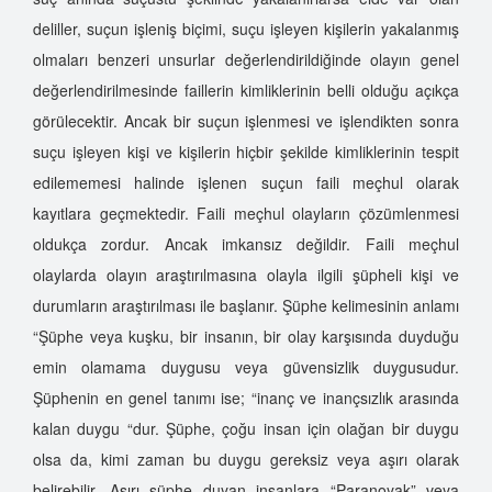
deliller, suçun işleniş biçimi, suçu işleyen kişilerin yakalanmış
olmaları benzeri unsurlar değerlendirildiğinde olayın genel
değerlendirilmesinde faillerin kimliklerinin belli olduğu açıkça
görülecektir. Ancak bir suçun işlenmesi ve işlendikten sonra
suçu işleyen kişi ve kişilerin hiçbir şekilde kimliklerinin tespit
edilememesi halinde işlenen suçun faili meçhul olarak
kayıtlara geçmektedir. Faili meçhul olayların çözümlenmesi
oldukça zordur. Ancak imkansız değildir. Faili meçhul
olaylarda olayın araştırılmasına olayla ilgili şüpheli kişi ve
durumların araştırılması ile başlanır. Şüphe kelimesinin anlamı
“Şüphe veya kuşku, bir insanın, bir olay karşısında duyduğu
emin olamama duygusu veya güvensizlik duygusudur.
Şüphenin en genel tanımı ise; “inanç ve inançsızlık arasında
kalan duygu “dur. Şüphe, çoğu insan için olağan bir duygu
olsa da, kimi zaman bu duygu gereksiz veya aşırı olarak
belirebilir. Aşırı şüphe duyan insanlara “Paranoyak” veya