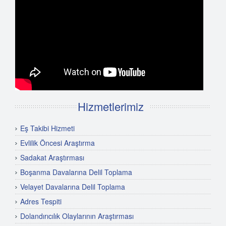
Hizmetlerimiz
Eş Takibi Hizmeti
Evlilik Öncesi Araştırma
Sadakat Araştırması
Boşanma Davalarına Delil Toplama
Velayet Davalarına Delil Toplama
Adres Tespiti
Dolandırıcılık Olaylarının Araştırması