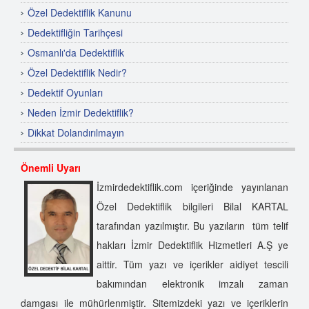
Özel Dedektiflik Kanunu
Dedektifliğin Tarihçesi
Osmanlı'da Dedektiflik
Özel Dedektiflik Nedir?
Dedektif Oyunları
Neden İzmir Dedektiflik?
Dikkat Dolandırılmayın
Özel Dedektif Nasıl Olunur?
Önemli Uyarı
Dünyada Özel Dedektiflik
İzmirdedektiflik.com içeriğinde yayınlanan
Özel Dedektiflik Hizmet Alanları
Özel Dedektiflik bilgileri Bilal KARTAL
Özel Dedektiflik
tarafından yazılmıştır. Bu yazıların tüm telif
İzmir Dedektiflik Şirketi
hakları İzmir Dedektiflik Hizmetleri A.Ş ye
Özel Dedektif Seçimi Nasıl Yapılır?
aittir. Tüm yazı ve içerikler aidiyet tescili
İzmir Dedektiflik Anonim Şirketi
bakımından elektronik imzalı zaman
İzmir'de Dedektif
damgası ile mühürlenmiştir. Sitemizdeki yazı ve içeriklerin