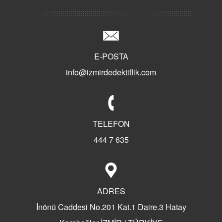
Class Dedektiflik
İyi Dedektif Nasıl Anlaşılır?
Türkiye'de Özel Dedektifliğin Tarihi
Süper Dedektif Bilal KARTAL
E-POSTA
Dedektif Büroları Ne İş Yapar?
info@izmirdedektiflik.com
Sherlock Holmes Dedektiflik
Kaliteli Dedektif
Aldatma Dedektifi
Türkiye'nin İlk Özel Dedektiflik Firması
TELEFON
Dedektiflik Ve Bilal Kartal
444 7 635
Dedektif Nasıl Olunur?
Dedektif Nasıl Tutulur?
Dedektif Tutanların Hikayeleri
ADRES
Dedektif Tutanların Yorumları
Dedektif Tuttunuz Mu?
İnönü Caddesi No.201 Kat.1 Daire.3 Hatay
Eş Takibi Yaptıranlar