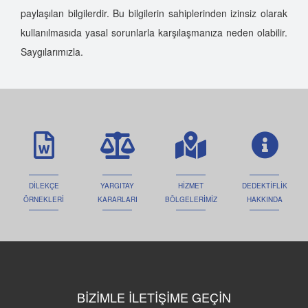
paylaşılan bilgilerdir. Bu bilgilerin sahiplerinden izinsiz olarak
Özel Dedektiflik Seçiminde Nelere Dikkat Etmeliyiz?
kullanılmasıda yasal sorunlarla karşılaşmanıza neden olabilir.
Özel Dedektif Tutmak Hukuki Mi?
Saygılarımızla.
Aile Dedektiflik
Kadın Dedektif
Elit Dedektiflik
İnternet Dedektifi
Dedektif Gadget Kimdir?
Dedektiflik Oyunları
Erkek Dedektif
DİLEKÇE
YARGITAY
HİZMET
DEDEKTİFLİK
Dünya Dedektiflik
ÖRNEKLERİ
KARARLARI
BÖLGELERİMİZ
HAKKINDA
İz Dedektiflik
Avrupa Dedektiflik
Türkiye'nin En Hızlı Dedektiflik Firması
Uzman Dedektifler
Star Dedektiflik
BİZİMLE İLETİŞİME GEÇİN