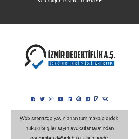
Karabağlar İZMİR / TÜRKİYE
Manisa Özel Dedektiflik
Özel Dedektif Olma Şartları
Özel Dedektifler Nasıl Tutulur?
Dedektif Fiyatları
Dedektif Günlük Ücret
Dedektif Kaça Tutulur?
İzmir Dedektiflik Fiyatları
Dedektiflik Ücretleri Forum
Dedektif Tarifesi
Dedektif Ücretleri Çok Mu?
Dedektif Ücretleri
Dedektif Yorumları
Ege Bölgesi Dedektiflik Şirketi
Web sitemizde yayınlanan tüm makalelerdeki
İzmir Özel Dedektif Ücretleri
hukuki bilgiler sayın avukatlar tarafından
İzmir Dedektiflik İle İlgili Aramalar
gönderilen değerli hukuk bilgileridir.