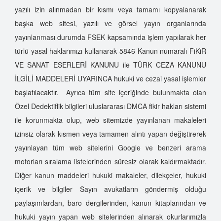
Dedektiflik Kursu
yazılı izin alınmadan bir kısmı veya tamamı kopyalanarak
İzmir Özel Dedektiflik Hizmetleri
başka web sitesi, yazılı ve görsel yayın organlarında
Dedektiflik Şirketi
yayınlanması durumda FSEK kapsamında işlem yapılarak her
Özel Dedektiflik Seçimi
türlü yasal haklarımızı kullanarak 5846 Kanun numaralı FiKiR
Özel Dedektifliğin Akademik Eğitimi
VE SANAT ESERLERİ KANUNU ile TÜRK CEZA KANUNU
İzmir Özel Dedektiflik A.Ş.
İLGİLİ MADDELERİ UYARINCA hukuki ve cezai yasal işlemler
Kimler Özel Dedektif Olabilir?
başlatılacaktır. Ayrıca tüm site içeriğinde bulunmakta olan
Özel Dedektiflik Eğitimi
Özel Dedektiflik bilgileri uluslararası DMCA fikir hakları sistemi
Özel Dedektiflik Hizmet Türleri
ile korunmakta olup, web sitemizde yayınlanan makaleleri
Sahte Dedektiflere Dikkat
izinsiz olarak kısmen veya tamamen alıntı yapan değiştirerek
Özel Hayatın Gizliliğini İhlal Suçu Nasıl Oluşur?
yayınlayan tüm web sitelerini Google ve benzeri arama
Sahte Özel Dedektiflerin Çalışma Şekilleri
motorları sıralama listelerinden süresiz olarak kaldırmaktadır.
Türkiye'de Özel Dedektiflik
Diğer kanun maddeleri hukuki makaleler, dilekçeler, hukuki
Kimler Dedektif Olabilir?
içerik ve bilgiler Sayın avukatların göndermiş olduğu
paylaşımlardan, baro dergilerinden, kanun kitaplarından ve
Özel Dedektif Tutmak Suç Mu?
hukuki yayın yapan web sitelerinden alınarak okurlarımızla
Özel Dedektif Olmak İçin Neler Gerekir?