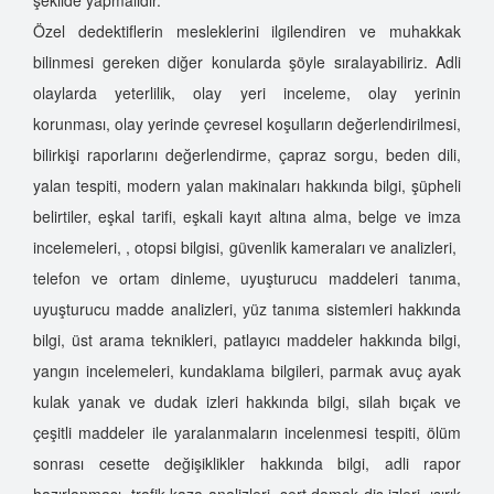
Özel dedektiflerin mesleklerini ilgilendiren ve muhakkak
bilinmesi gereken diğer konularda şöyle sıralayabiliriz. Adli
olaylarda yeterlilik, olay yeri inceleme, olay yerinin
korunması, olay yerinde çevresel koşulların değerlendirilmesi,
bilirkişi raporlarını değerlendirme, çapraz sorgu, beden dili,
yalan tespiti, modern yalan makinaları hakkında bilgi, şüpheli
belirtiler, eşkal tarifi, eşkali kayıt altına alma, belge ve imza
incelemeleri, , otopsi bilgisi, güvenlik kameraları ve analizleri,
telefon ve ortam dinleme, uyuşturucu maddeleri tanıma,
uyuşturucu madde analizleri, yüz tanıma sistemleri hakkında
bilgi, üst arama teknikleri, patlayıcı maddeler hakkında bilgi,
yangın incelemeleri, kundaklama bilgileri, parmak avuç ayak
kulak yanak ve dudak izleri hakkında bilgi, silah bıçak ve
çeşitli maddeler ile yaralanmaların incelenmesi tespiti, ölüm
sonrası cesette değişiklikler hakkında bilgi, adli rapor
hazırlanması, trafik kaza analizleri, sert damak diş izleri, ısırık