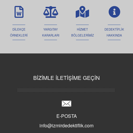
Dedektif Gadget Kimdir?
Dedektiflik Oyunları
Erkek Dedektif
DİLEKÇE
YARGITAY
HİZMET
DEDEKTİFLİK
Dünya Dedektiflik
ÖRNEKLERİ
KARARLARI
BÖLGELERİMİZ
HAKKINDA
İz Dedektiflik
Avrupa Dedektiflik
Türkiye'nin En Hızlı Dedektiflik Firması
Uzman Dedektifler
Star Dedektiflik
BİZİMLE İLETİŞİME GEÇİN
Class Dedektiflik
İyi Dedektif Nasıl Anlaşılır?
Türkiye'de Özel Dedektifliğin Tarihi
Süper Dedektif Bilal KARTAL
E-POSTA
Dedektif Büroları Ne İş Yapar?
info@izmirdedektiflik.com
Sherlock Holmes Dedektiflik