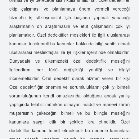
ekip çalışması ve planlamaya önem vermeli vereceği
hizmetin iş sözleşmesini işin başında yapmalı yapacağı
araştırmanın ön araştırmasını ve etüt çalışmasını çok iyi
planlamalıdır. Özel dedektifler meslekleri ile ilgili uluslararası
kanunları incelemeli bu kanunlar hakkında bilgi sahibi olmalı
uluslararası meslektaşları ile iyi ilişkiler içerisinde olmalıdırlar.
Dünyadaki ve ülkemizdeki özel dedektiflik mesleğini
ilgilendiren her türlü değişikliği yeniliği ve bilgiyi
incelemelidirler. Özel dedektif olarak hizmet veren bir kişi
Özel dedektifliğin önemini ve sorumluluklarını çok iyi bilmeli
sorumluluğunun kendi omuzlarında olduğunu ancak yanlış
yaptığında telafisi mümkün olmayan maddi ve manevi zararı
müşterisinin çekeceğini bilmeli ve bu bilinçle mesleğini
kanunlara saygılı etik bir şekilde icra etmelidir. Özel
dedektifler kanunu temsil etmektedir bu nedenle kanunlara
riayet ederek yasalara saygılı bir biçimde görevlerini