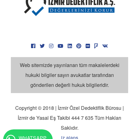
İzmir Dedektiflik Fiyatları
Dedektiflik Ücretleri Forum
Dedektif Tarifesi
Dedektif Ücretleri Çok Mu?
Dedektif Ücretleri
Dedektif Yorumları
Ege Bölgesi Dedektiflik Şirketi
Web sitemizde yayınlanan tüm makalelerdeki
İzmir Özel Dedektif Ücretleri
hukuki bilgiler sayın avukatlar tarafından
İzmir Dedektiflik İle İlgili Aramalar
gönderilen değerli hukuk bilgileridir.
İzmir Dedektiflik İş İlanları
Tr Özel Dedektif
Özel Dedektif Ekşi
Copyright © 2018 | İzmir Özel Dedektiflik Bürosu |
Dedektif Olmak İstiyorum
İzmir de Yasal Eş Takibi 444 7 635 Tüm Hakları
Olumlu Dedektiflik Yorumları
Saklıdır.
İzmir Dedektiflik Yorumları
iz ajans
WHATSAPP