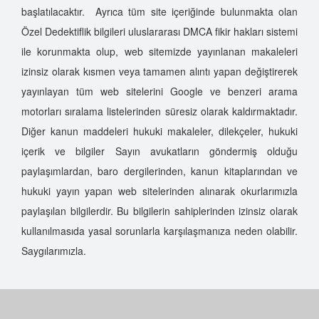
Kimler Özel Dedektif Olabilir?
başlatılacaktır. Ayrıca tüm site içeriğinde bulunmakta olan
Özel Dedektiflik Eğitimi
Özel Dedektiflik bilgileri uluslararası DMCA fikir hakları sistemi
Özel Dedektiflik Hizmet Türleri
ile korunmakta olup, web sitemizde yayınlanan makaleleri
Sahte Dedektiflere Dikkat
izinsiz olarak kısmen veya tamamen alıntı yapan değiştirerek
Özel Hayatın Gizliliğini İhlal Suçu Nasıl Oluşur?
yayınlayan tüm web sitelerini Google ve benzeri arama
Sahte Özel Dedektiflerin Çalışma Şekilleri
motorları sıralama listelerinden süresiz olarak kaldırmaktadır.
Türkiye'de Özel Dedektiflik
Diğer kanun maddeleri hukuki makaleler, dilekçeler, hukuki
Kimler Dedektif Olabilir?
içerik ve bilgiler Sayın avukatların göndermiş olduğu
paylaşımlardan, baro dergilerinden, kanun kitaplarından ve
Özel Dedektif Tutmak Suç Mu?
hukuki yayın yapan web sitelerinden alınarak okurlarımızla
Özel Dedektif Olmak İçin Neler Gerekir?
paylaşılan bilgilerdir. Bu bilgilerin sahiplerinden izinsiz olarak
Özel Dedektiflik Seçiminde Nelere Dikkat Etmeliyiz?
kullanılmasıda yasal sorunlarla karşılaşmanıza neden olabilir.
Özel Dedektif Tutmak Hukuki Mi?
Saygılarımızla.
Aile Dedektiflik
Kadın Dedektif
Elit Dedektiflik
İnternet Dedektifi