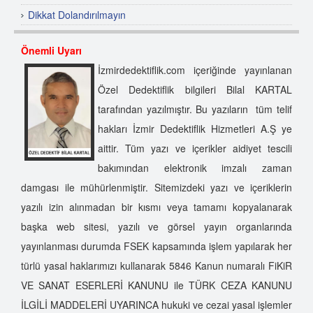
Dikkat Dolandırılmayın
Özel Dedektif Nasıl Olunur?
Önemli Uyarı
Dünyada Özel Dedektiflik
İzmirdedektiflik.com içeriğinde yayınlanan
Özel Dedektiflik Hizmet Alanları
Özel Dedektiflik bilgileri Bilal KARTAL
Özel Dedektiflik
tarafından yazılmıştır. Bu yazıların tüm telif
İzmir Dedektiflik Şirketi
hakları İzmir Dedektiflik Hizmetleri A.Ş ye
Özel Dedektif Seçimi Nasıl Yapılır?
aittir. Tüm yazı ve içerikler aidiyet tescili
İzmir Dedektiflik Anonim Şirketi
bakımından elektronik imzalı zaman
İzmir'de Dedektif
damgası ile mühürlenmiştir. Sitemizdeki yazı ve içeriklerin
Dedektiflik Kursu
yazılı izin alınmadan bir kısmı veya tamamı kopyalanarak
İzmir Özel Dedektiflik Hizmetleri
başka web sitesi, yazılı ve görsel yayın organlarında
Dedektiflik Şirketi
yayınlanması durumda FSEK kapsamında işlem yapılarak her
Özel Dedektiflik Seçimi
türlü yasal haklarımızı kullanarak 5846 Kanun numaralı FiKiR
Özel Dedektifliğin Akademik Eğitimi
VE SANAT ESERLERİ KANUNU ile TÜRK CEZA KANUNU
İzmir Özel Dedektiflik A.Ş.
İLGİLİ MADDELERİ UYARINCA hukuki ve cezai yasal işlemler