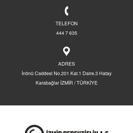
Kaliteli Dedektif
Aldatma Dedektifi
Türkiye'nin İlk Özel Dedektiflik Firması
TELEFON
Dedektiflik Ve Bilal Kartal
444 7 635
Dedektif Nasıl Olunur?
Dedektif Nasıl Tutulur?
Dedektif Tutanların Hikayeleri
ADRES
Dedektif Tutanların Yorumları
Dedektif Tuttunuz Mu?
İnönü Caddesi No.201 Kat.1 Daire.3 Hatay
Eş Takibi Yaptıranlar
Karabağlar İZMİR / TÜRKİYE
Manisa Özel Dedektiflik
Özel Dedektif Olma Şartları
Özel Dedektifler Nasıl Tutulur?
Dedektif Fiyatları
Dedektif Günlük Ücret
Dedektif Kaça Tutulur?