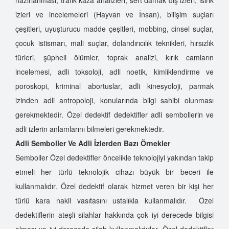
izleri ve incelemeleri (Hayvan ve İnsan), bilişim suçları
çeşitleri, uyuşturucu madde çeşitleri, mobbing, cinsel suçlar,
çocuk istismarı, mali suçlar, dolandırıcılık teknikleri, hırsızlık
türleri, şüpheli ölümler, toprak analizi, kırık camların
incelemesi, adli toksoloji, adli noetik, kimliklendirme ve
poroskopi, kriminal abortuslar, adli kinesyoloji, parmak
izinden adli antropoloji, konularında bilgi sahibi olunması
gerekmektedir. Özel dedektif dedektifler adli sembollerin ve
adli izlerin anlamlarını bilmeleri gerekmektedir.
Adli Semboller Ve Adli İzlerden Bazı Örnekler
Semboller Özel dedektifler öncelikle teknolojiyi yakından takip
etmeli her türlü teknolojik cihazı büyük bir beceri ile
kullanmalıdır. Özel dedektif olarak hizmet veren bir kişi her
türlü kara nakil vasıtasını ustalıkla kullanmalıdır. Özel
dedektiflerin ateşli silahlar hakkında çok iyi derecede bilgisi
olması ve iyi derecede silah kullanmalıdırlar. Özel dedektifler