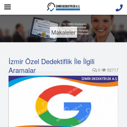
Makaleler
İzmir Özel Dedektiflik İle İlgili
Aramalar
0
52717