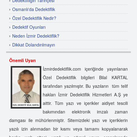
Dedektifliğin Tarihçesi
Osmanlı'da Dedektiflik
Özel Dedektiflik Nedir?
Dedektif Oyunları
Neden İzmir Dedektiflik?
Dikkat Dolandırılmayın
Özel Dedektif Nasıl Olunur?
Önemli Uyarı
Dünyada Özel Dedektiflik
İzmirdedektiflik.com içeriğinde yayınlanan
Özel Dedektiflik Hizmet Alanları
Özel Dedektiflik bilgileri Bilal KARTAL
Özel Dedektiflik
tarafından yazılmıştır. Bu yazıların tüm telif
İzmir Dedektiflik Şirketi
hakları İzmir Dedektiflik Hizmetleri A.Ş ye
Özel Dedektif Seçimi Nasıl Yapılır?
aittir. Tüm yazı ve içerikler aidiyet tescili
İzmir Dedektiflik Anonim Şirketi
bakımından elektronik imzalı zaman
İzmir'de Dedektif
damgası ile mühürlenmiştir. Sitemizdeki yazı ve içeriklerin
Dedektiflik Kursu
yazılı izin alınmadan bir kısmı veya tamamı kopyalanarak
İzmir Özel Dedektiflik Hizmetleri