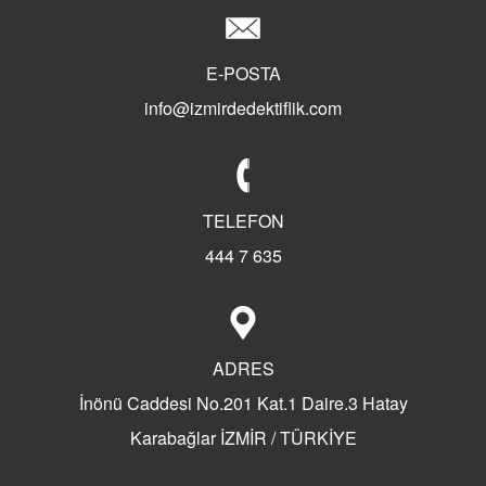
Türkiye'de Özel Dedektifliğin Tarihi
Süper Dedektif Bilal KARTAL
E-POSTA
Dedektif Büroları Ne İş Yapar?
info@izmirdedektiflik.com
Sherlock Holmes Dedektiflik
Kaliteli Dedektif
Aldatma Dedektifi
Türkiye'nin İlk Özel Dedektiflik Firması
TELEFON
Dedektiflik Ve Bilal Kartal
444 7 635
Dedektif Nasıl Olunur?
Dedektif Nasıl Tutulur?
Dedektif Tutanların Hikayeleri
ADRES
Dedektif Tutanların Yorumları
Dedektif Tuttunuz Mu?
İnönü Caddesi No.201 Kat.1 Daire.3 Hatay
Eş Takibi Yaptıranlar
Karabağlar İZMİR / TÜRKİYE
Manisa Özel Dedektiflik