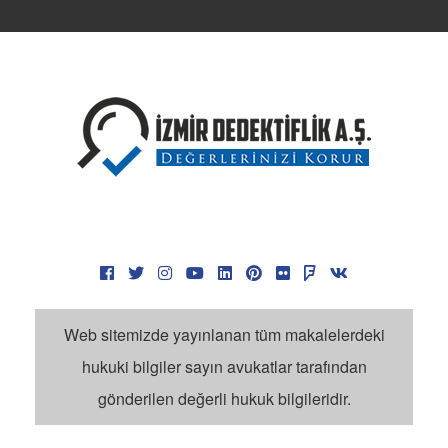
Özel Dedektif Olma Şartları
Özel Dedektifler Nasıl Tutulur?
Dedektif Fiyatları
Dedektif Günlük Ücret
Dedektif Kaça Tutulur?
İzmir Dedektiflik Fiyatları
Dedektiflik Ücretleri Forum
Dedektif Tarifesi
Dedektif Ücretleri Çok Mu?
Dedektif Ücretleri
Dedektif Yorumları
Ege Bölgesi Dedektiflik Şirketi
Web sitemizde yayınlanan tüm makalelerdeki
İzmir Özel Dedektif Ücretleri
hukuki bilgiler sayın avukatlar tarafından
İzmir Dedektiflik İle İlgili Aramalar
gönderilen değerli hukuk bilgileridir.
İzmir Dedektiflik İş İlanları
Tr Özel Dedektif