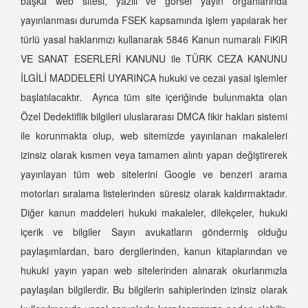
başka web sitesi, yazılı ve görsel yayın organlarında
Dedektiflik Şirketi
yayınlanması durumda FSEK kapsamında işlem yapılarak her
Özel Dedektiflik Seçimi
türlü yasal haklarımızı kullanarak 5846 Kanun numaralı FiKiR
Özel Dedektifliğin Akademik Eğitimi
VE SANAT ESERLERİ KANUNU ile TÜRK CEZA KANUNU
İzmir Özel Dedektiflik A.Ş.
İLGİLİ MADDELERİ UYARINCA hukuki ve cezai yasal işlemler
Kimler Özel Dedektif Olabilir?
başlatılacaktır. Ayrıca tüm site içeriğinde bulunmakta olan
Özel Dedektiflik Eğitimi
Özel Dedektiflik bilgileri uluslararası DMCA fikir hakları sistemi
Özel Dedektiflik Hizmet Türleri
ile korunmakta olup, web sitemizde yayınlanan makaleleri
Sahte Dedektiflere Dikkat
izinsiz olarak kısmen veya tamamen alıntı yapan değiştirerek
Özel Hayatın Gizliliğini İhlal Suçu Nasıl Oluşur?
yayınlayan tüm web sitelerini Google ve benzeri arama
Sahte Özel Dedektiflerin Çalışma Şekilleri
motorları sıralama listelerinden süresiz olarak kaldırmaktadır.
Türkiye'de Özel Dedektiflik
Diğer kanun maddeleri hukuki makaleler, dilekçeler, hukuki
Kimler Dedektif Olabilir?
içerik ve bilgiler Sayın avukatların göndermiş olduğu
paylaşımlardan, baro dergilerinden, kanun kitaplarından ve
Özel Dedektif Tutmak Suç Mu?
hukuki yayın yapan web sitelerinden alınarak okurlarımızla
Özel Dedektif Olmak İçin Neler Gerekir?
paylaşılan bilgilerdir. Bu bilgilerin sahiplerinden izinsiz olarak
Özel Dedektiflik Seçiminde Nelere Dikkat Etmeliyiz?