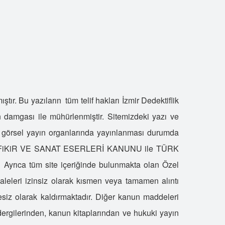
ahte Dedektiflere Dikkat
zel Hayatın Gizliliğini İhlal Suçu Nasıl Oluşur?
ahte Özel Dedektiflerin Çalışma Şekilleri
ürkiye'de Özel Dedektiflik
imler Dedektif Olabilir?
zel Dedektif Tutmak Suç Mu?
zel Dedektif Olmak İçin Neler Gerekir?
tır. Bu yazıların tüm telif hakları İzmir Dedektiflik
zel Dedektiflik Seçiminde Nelere Dikkat Etmeliyiz?
an damgası ile mühürlenmiştir. Sitemizdeki yazı ve
zel Dedektif Tutmak Hukuki Mi?
ve görsel yayın organlarında yayınlanması durumda
ile Dedektiflik
aralı FiKiR VE SANAT ESERLERİ KANUNU ile TÜRK
adın Dedektif
yrıca tüm site içeriğinde bulunmakta olan Özel
lit Dedektiflik
nternet Dedektifi
kaleleri izinsiz olarak kısmen veya tamamen alıntı
edektif Gadget Kimdir?
esiz olarak kaldırmaktadır. Diğer kanun maddeleri
edektiflik Oyunları
dergilerinden, kanun kitaplarından ve hukuki yayın
rkek Dedektif