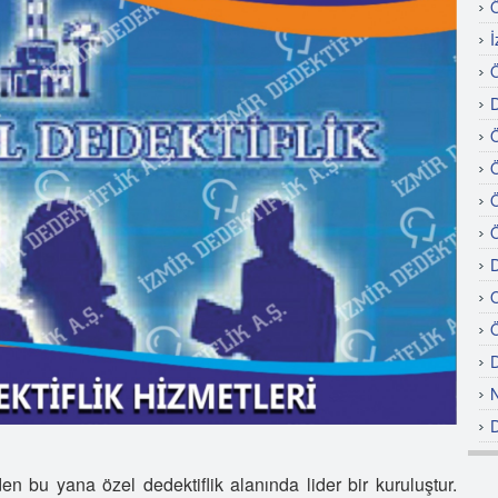
Ö
İ
Ö
D
Ö
Ö
Ö
Ö
D
O
Ö
D
N
D
Ö
en bu yana özel dedektiflik alanında lider bir kuruluştur.
D