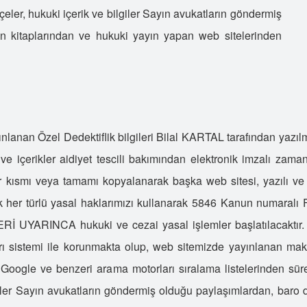
S
ler, hukuki içerik ve bilgiler Sayın avukatların göndermiş
Ö
un kitaplarından ve hukuki yayın yapan web sitelerinden
S
T
K
Ö
Ö
nlanan Özel Dedektiflik bilgileri Bilal KARTAL tarafından yazılmış
Ö
 ve içerikler aidiyet tescili bakımından elektronik imzalı zam
Ö
 bir kısmı veya tamamı kopyalanarak başka web sitesi, yazılı 
A
k her türlü yasal haklarımızı kullanarak 5846 Kanun num
K
ARINCA hukuki ve cezai yasal işlemler başlatılacaktır. A
E
İ
ları sistemi ile korunmakta olup, web sitemizde yayınlanan ma
D
 Google ve benzeri arama motorları sıralama listelerinden sür
D
lgiler Sayın avukatların göndermiş olduğu paylaşımlardan, baro 
E