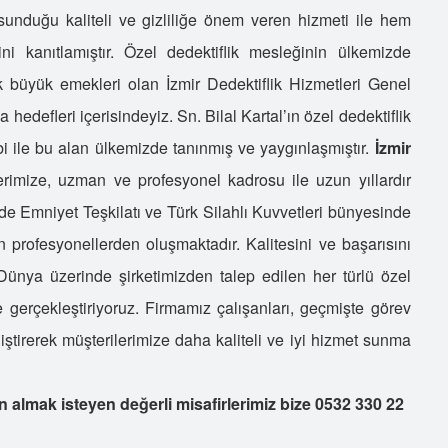
unduğu kaliteli ve gizliliğe önem veren hizmeti ile hem
Ö
ni kanıtlamıştır. Özel dedektiflik mesleğinin ülkemizde
Ö
İ
 büyük emekleri olan İzmir Dedektiflik Hizmetleri Genel
Ö
hedefleri içerisindeyiz. Sn. Bilal Kartal’ın özel dedektiflik
İ
bi ile bu alan ülkemizde tanınmış ve yaygınlaşmıştır.
İzmir
İ
lerimize, uzman ve profesyonel kadrosu ile uzun yıllardır
D
de Emniyet Teşkilatı ve Türk Silahlı Kuvvetleri bünyesinde
İ
rofesyonellerden oluşmaktadır. Kalitesini ve başarısını
D
Dünya üzerinde şirketimizden talep edilen her türlü özel
Ö
nde gerçekleştiriyoruz. Firmamız çalışanları, geçmişte görev
Ö
liştirerek müşterilerimize daha kaliteli ve iyi hizmet sunma
İ
K
Ö
ın almak isteyen değerli misafirlerimiz bize 0532 330 22
Ö