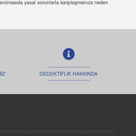
ullanılmasıda yasal sorunlarla karşılaşmanıza neden
ünya Dedektiflik
z Dedektiflik
vrupa Dedektiflik
ürkiye'nin En Hızlı Dedektiflik Firması
zman Dedektifler
tar Dedektiflik
lass Dedektiflik
yi Dedektif Nasıl Anlaşılır?
İZ
DEDEKTİFLİK HAKKINDA
ürkiye'de Özel Dedektifliğin Tarihi
üper Dedektif Bilal KARTAL
edektif Büroları Ne İş Yapar?
herlock Holmes Dedektiflik
aliteli Dedektif
ldatma Dedektifi
ürkiye'nin İlk Özel Dedektiflik Firması