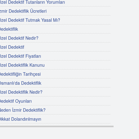
zel Dedektif Tutanların Yorumları
zmir Dedektiflik Ücretleri
zel Dedektif Tutmak Yasal Mı?
edektiflik
zel Dedektif Nedir?
zel Dedektif
zel Dedektif Fiyatları
zel Dedektiflik Kanunu
edektifliğin Tarihçesi
smanlı'da Dedektiflik
zel Dedektiflik Nedir?
edektif Oyunları
eden İzmir Dedektiflik?
ikkat Dolandırılmayın
zel Dedektif Nasıl Olunur?
ünyada Özel Dedektiflik