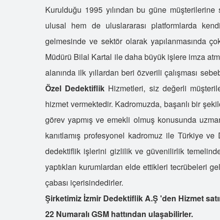
Kurulduğu 1995 yılından bu güne müşterilerine s
ulusal hem de uluslararası platformlarda kendi
gelmesinde ve sektör olarak yapılanmasında çok
Müdürü Bilal Kartal ile daha büyük işlere imza atma 
alanında ilk yıllardan beri özverili çalışması sebe
Özel Dedektiflik
Hizmetleri, siz değerli müşteri
hizmet vermektedir. Kadromuzda, başarılı bir şekil
görev yapmış ve emekli olmuş konusunda uzman p
kanıtlamış profesyonel kadromuz ile Türkiye ve 
dedektiflik işlerini gizlilik ve güvenilirlik temeli
yaptıkları kurumlardan elde ettikleri tecrübeleri ge
çabası içerisindedirler.
Şirketimiz İzmir Dedektiflik A.Ş 'den Hizmet sat
22 Numaralı GSM hattından ulaşabilirler.