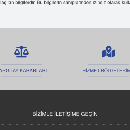
aşılan bilgilerdir. Bu bilgilerin sahiplerinden izinsiz olarak k
D
İ
A
T
U
S
C
İ
ARGITAY KARARLARI
HİZMET BÖLGELERİM
T
S
D
S
K
BİZİMLE İLETİŞİME GEÇİN
A
T