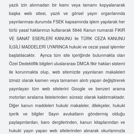
Dedektiflik Kursu
yazılı izin alınmadan bir kısmı veya tamamı kopyalanarak
İzmir Özel Dedektiflik Hizmetleri
başka web sitesi, yazılı ve görsel yayın organlarında
Dedektiflik Şirketi
yayınlanması durumda FSEK kapsamında işlem yapılarak her
Özel Dedektiflik Seçimi
türlü yasal haklarımızı kullanarak 5846 Kanun numaralı FiKiR
Özel Dedektifliğin Akademik Eğitimi
VE SANAT ESERLERİ KANUNU ile TÜRK CEZA KANUNU
İzmir Özel Dedektiflik A.Ş.
İLGİLİ MADDELERİ UYARINCA hukuki ve cezai yasal işlemler
Kimler Özel Dedektif Olabilir?
başlatılacaktır. Ayrıca tüm site içeriğinde bulunmakta olan
Özel Dedektiflik Eğitimi
Özel Dedektiflik bilgileri uluslararası DMCA fikir hakları sistemi
Özel Dedektiflik Hizmet Türleri
ile korunmakta olup, web sitemizde yayınlanan makaleleri
Sahte Dedektiflere Dikkat
izinsiz olarak kısmen veya tamamen alıntı yapan değiştirerek
Özel Hayatın Gizliliğini İhlal Suçu Nasıl Oluşur?
yayınlayan tüm web sitelerini Google ve benzeri arama
Sahte Özel Dedektiflerin Çalışma Şekilleri
motorları sıralama listelerinden süresiz olarak kaldırmaktadır.
Türkiye'de Özel Dedektiflik
Diğer kanun maddeleri hukuki makaleler, dilekçeler, hukuki
Kimler Dedektif Olabilir?
içerik ve bilgiler Sayın avukatların göndermiş olduğu
paylaşımlardan, baro dergilerinden, kanun kitaplarından ve
Özel Dedektif Tutmak Suç Mu?
hukuki yayın yapan web sitelerinden alınarak okurlarımızla
Özel Dedektif Olmak İçin Neler Gerekir?