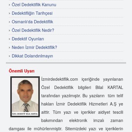
Özel Dedektiflik Kanunu
Dedektifliğin Tarihçesi
Osmanlı'da Dedektiflik
Özel Dedektiflik Nedir?
Dedektif Oyunları
Neden İzmir Dedektiflik?
Dikkat Dolandırılmayın
Özel Dedektif Nasıl Olunur?
Önemli Uyarı
Dünyada Özel Dedektiflik
İzmirdedektiflik.com içeriğinde yayınlanan
Özel Dedektiflik Hizmet Alanları
Özel Dedektiflik bilgileri Bilal KARTAL
Özel Dedektiflik
tarafından yazılmıştır. Bu yazıların tüm telif
İzmir Dedektiflik Şirketi
hakları İzmir Dedektiflik Hizmetleri A.Ş ye
Özel Dedektif Seçimi Nasıl Yapılır?
aittir. Tüm yazı ve içerikler aidiyet tescili
İzmir Dedektiflik Anonim Şirketi
bakımından elektronik imzalı zaman
İzmir'de Dedektif
damgası ile mühürlenmiştir. Sitemizdeki yazı ve içeriklerin