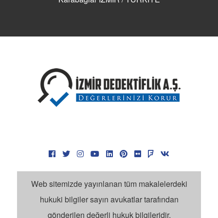
Manisa Özel Dedektiflik
Özel Dedektif Olma Şartları
Özel Dedektifler Nasıl Tutulur?
Dedektif Fiyatları
Dedektif Günlük Ücret
Dedektif Kaça Tutulur?
İzmir Dedektiflik Fiyatları
Dedektiflik Ücretleri Forum
Dedektif Tarifesi
Dedektif Ücretleri Çok Mu?
Dedektif Ücretleri
Dedektif Yorumları
Ege Bölgesi Dedektiflik Şirketi
Web sitemizde yayınlanan tüm makalelerdeki
İzmir Özel Dedektif Ücretleri
hukuki bilgiler sayın avukatlar tarafından
İzmir Dedektiflik İle İlgili Aramalar
gönderilen değerli hukuk bilgileridir.