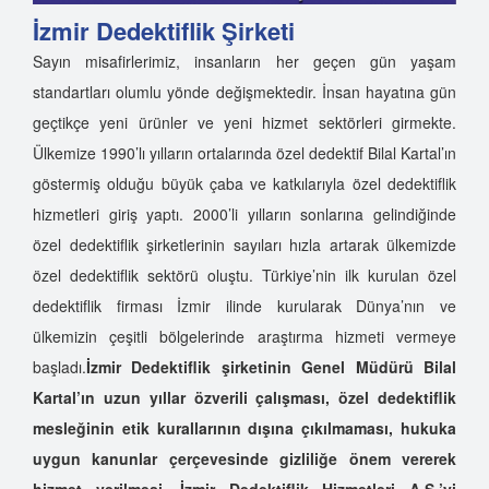
İzmir Dedektiflik Şirketi
Sayın misafirlerimiz, insanların her geçen gün yaşam
standartları olumlu yönde değişmektedir. İnsan hayatına gün
geçtikçe yeni ürünler ve yeni hizmet sektörleri girmekte.
Ülkemize 1990’lı yılların ortalarında özel dedektif Bilal Kartal’ın
göstermiş olduğu büyük çaba ve katkılarıyla özel dedektiflik
hizmetleri giriş yaptı. 2000’li yılların sonlarına gelindiğinde
özel dedektiflik şirketlerinin sayıları hızla artarak ülkemizde
özel dedektiflik sektörü oluştu. Türkiye’nin ilk kurulan özel
dedektiflik firması İzmir ilinde kurularak Dünya’nın ve
ülkemizin çeşitli bölgelerinde araştırma hizmeti vermeye
başladı.
İzmir Dedektiflik şirketinin Genel Müdürü Bilal
Kartal’ın uzun yıllar özverili çalışması, özel dedektiflik
mesleğinin etik kurallarının dışına çıkılmaması, hukuka
uygun kanunlar çerçevesinde gizliliğe önem vererek
hizmet verilmesi, İzmir Dedektiflik Hizmetleri A.Ş.’yi