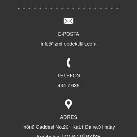
Class Dedektiflik
İyi Dedektif Nasıl Anlaşılır?
Türkiye'de Özel Dedektifliğin Tarihi
Süper Dedektif Bilal KARTAL
E-POSTA
Dedektif Büroları Ne İş Yapar?
info@izmirdedektiflik.com
Sherlock Holmes Dedektiflik
Kaliteli Dedektif
Aldatma Dedektifi
Türkiye'nin İlk Özel Dedektiflik Firması
TELEFON
Dedektiflik Ve Bilal Kartal
444 7 635
Dedektif Nasıl Olunur?
Dedektif Nasıl Tutulur?
Dedektif Tutanların Hikayeleri
ADRES
Dedektif Tutanların Yorumları
Dedektif Tuttunuz Mu?
İnönü Caddesi No.201 Kat.1 Daire.3 Hatay
Eş Takibi Yaptıranlar
Karabağlar İZMİR / TÜRKİYE