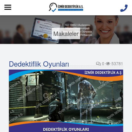
Makaleler
Dedektiflik Oyunları
0
53781