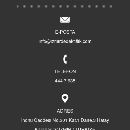
Class Dedektiflik
İyi Dedektif Nasıl Anlaşılır?
Türkiye'de Özel Dedektifliğin Tarihi
Süper Dedektif Bilal KARTAL
E-POSTA
Dedektif Büroları Ne İş Yapar?
info@izmirdedektiflik.com
Sherlock Holmes Dedektiflik
Kaliteli Dedektif
Aldatma Dedektifi
Türkiye'nin İlk Özel Dedektiflik Firması
TELEFON
Dedektiflik Ve Bilal Kartal
444 7 635
Dedektif Nasıl Olunur?
Dedektif Nasıl Tutulur?
Dedektif Tutanların Hikayeleri
ADRES
Dedektif Tutanların Yorumları
Dedektif Tuttunuz Mu?
İnönü Caddesi No.201 Kat.1 Daire.3 Hatay
Eş Takibi Yaptıranlar
Karabağlar İZMİR / TÜRKİYE