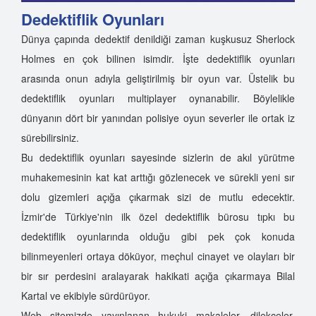
Dedektiflik Oyunları
Dünya çapında dedektif denildiği zaman kuşkusuz Sherlock
Holmes en çok bilinen isimdir. İşte dedektiflik oyunları
arasında onun adıyla geliştirilmiş bir oyun var. Üstelik bu
dedektiflik oyunları multiplayer oynanabilir. Böylelikle
dünyanın dört bir yanından polisiye oyun severler ile ortak iz
sürebilirsiniz.
Bu dedektiflik oyunları sayesinde sizlerin de akıl yürütme
muhakemesinin kat kat arttığı gözlenecek ve sürekli yeni sır
dolu gizemleri açığa çıkarmak sizi de mutlu edecektir.
İzmir'de Türkiye'nin ilk özel dedektiflik bürosu tıpkı bu
dedektiflik oyunlarında olduğu gibi pek çok konuda
bilinmeyenleri ortaya döküyor, meçhul cinayet ve olayları bir
bir sır perdesini aralayarak hakikati açığa çıkarmaya Bilal
Kartal ve ekibiyle sürdürüyor.
Web sitemizde yayınlanan hukuki makaleler, dilekçeler,