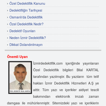
Özel Dedektiflik Kanunu
Dedektifliğin Tarihçesi
Osmanlı'da Dedektiflik
Özel Dedektiflik Nedir?
Dedektif Oyunları
Neden İzmir Dedektiflik?
Dikkat Dolandırılmayın
Özel Dedektif Nasıl Olunur?
Önemli Uyarı
Dünyada Özel Dedektiflik
İzmirdedektiflik.com içeriğinde yayınlanan
Özel Dedektiflik Hizmet Alanları
Özel Dedektiflik bilgileri Bilal KARTAL
Özel Dedektiflik
tarafından yazılmıştır. Bu yazıların tüm telif
İzmir Dedektiflik Şirketi
hakları İzmir Dedektiflik Hizmetleri A.Ş ye
Özel Dedektif Seçimi Nasıl Yapılır?
aittir. Tüm yazı ve içerikler aidiyet tescili
İzmir Dedektiflik Anonim Şirketi
bakımından elektronik imzalı zaman
İzmir'de Dedektif
damgası ile mühürlenmiştir. Sitemizdeki yazı ve içeriklerin