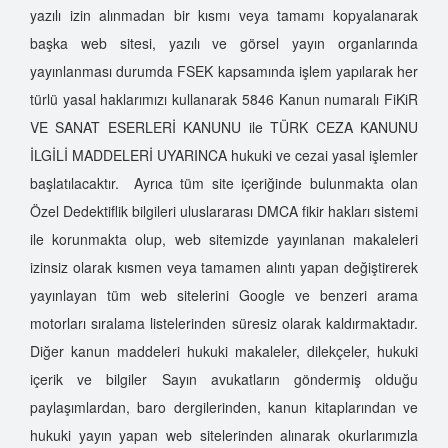
Dedektiflik Kursu
yazılı izin alınmadan bir kısmı veya tamamı kopyalanarak
İzmir Özel Dedektiflik Hizmetleri
başka web sitesi, yazılı ve görsel yayın organlarında
Dedektiflik Şirketi
yayınlanması durumda FSEK kapsamında işlem yapılarak her
Özel Dedektiflik Seçimi
türlü yasal haklarımızı kullanarak 5846 Kanun numaralı FiKiR
Özel Dedektifliğin Akademik Eğitimi
VE SANAT ESERLERİ KANUNU ile TÜRK CEZA KANUNU
İzmir Özel Dedektiflik A.Ş.
İLGİLİ MADDELERİ UYARINCA hukuki ve cezai yasal işlemler
Kimler Özel Dedektif Olabilir?
başlatılacaktır. Ayrıca tüm site içeriğinde bulunmakta olan
Özel Dedektiflik Eğitimi
Özel Dedektiflik bilgileri uluslararası DMCA fikir hakları sistemi
Özel Dedektiflik Hizmet Türleri
ile korunmakta olup, web sitemizde yayınlanan makaleleri
Sahte Dedektiflere Dikkat
izinsiz olarak kısmen veya tamamen alıntı yapan değiştirerek
Özel Hayatın Gizliliğini İhlal Suçu Nasıl Oluşur?
yayınlayan tüm web sitelerini Google ve benzeri arama
Sahte Özel Dedektiflerin Çalışma Şekilleri
motorları sıralama listelerinden süresiz olarak kaldırmaktadır.
Türkiye'de Özel Dedektiflik
Diğer kanun maddeleri hukuki makaleler, dilekçeler, hukuki
Kimler Dedektif Olabilir?
içerik ve bilgiler Sayın avukatların göndermiş olduğu
paylaşımlardan, baro dergilerinden, kanun kitaplarından ve
Özel Dedektif Tutmak Suç Mu?
hukuki yayın yapan web sitelerinden alınarak okurlarımızla
Özel Dedektif Olmak İçin Neler Gerekir?