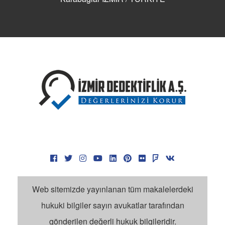
Manisa Özel Dedektiflik
Özel Dedektif Olma Şartları
Özel Dedektifler Nasıl Tutulur?
Dedektif Fiyatları
Dedektif Günlük Ücret
Dedektif Kaça Tutulur?
İzmir Dedektiflik Fiyatları
Dedektiflik Ücretleri Forum
Dedektif Tarifesi
Dedektif Ücretleri Çok Mu?
Dedektif Ücretleri
Dedektif Yorumları
Ege Bölgesi Dedektiflik Şirketi
Web sitemizde yayınlanan tüm makalelerdeki
İzmir Özel Dedektif Ücretleri
hukuki bilgiler sayın avukatlar tarafından
İzmir Dedektiflik İle İlgili Aramalar
gönderilen değerli hukuk bilgileridir.