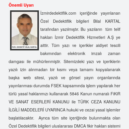
Önemli Uyarı
İzmirdedektiflik.com içeriğinde yayınlanan
Özel Dedektiflik bilgileri Bilal KARTAL
tarafından yazılmıştır. Bu yazıların tüm telif
hakları İzmir Dedektiflik Hizmetleri A.Ş ye
aittir. Tüm yazı ve içerikler aidiyet tescili
bakımından elektronik imzalı zaman
damgası ile mühürlenmiştir. Sitemizdeki yazı ve içeriklerin
yazılı izin alınmadan bir kısmı veya tamamı kopyalanarak
başka web sitesi, yazılı ve görsel yayın organlarında
yayınlanması durumda FSEK kapsamında işlem yapılarak her
türlü yasal haklarımızı kullanarak 5846 Kanun numaralı FiKiR
VE SANAT ESERLERİ KANUNU ile TÜRK CEZA KANUNU
İLGİLİ MADDELERİ UYARINCA hukuki ve cezai yasal işlemler
başlatılacaktır. Ayrıca tüm site içeriğinde bulunmakta olan
Özel Dedektiflik bilgileri uluslararası DMCA fikir hakları sistemi