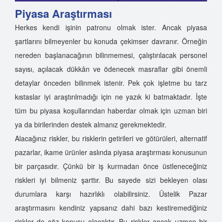
Piyasa Araştırması
Herkes kendi işinin patronu olmak ister. Ancak piyasa
şartlarını bilmeyenler bu konuda çekimser davranır. Örneğin
nereden başlanacağının bilinmemesi, çalıştırılacak personel
sayısı, açılacak dükkân ve ödenecek masraflar gibi önemli
detaylar önceden bilinmek istenir. Pek çok işletme bu tarz
kıstaslar iyi araştırılmadığı için ne yazık ki batmaktadır. İşte
tüm bu piyasa koşullarından haberdar olmak için uzman biri
ya da birilerinden destek almanız gerekmektedir.
Alacağınız riskler, bu risklerin getirileri ve götürüleri, alternatif
pazarlar, ikame ürünler aslında piyasa araştırması konusunun
bir parçasıdır. Çünkü bir iş kurmadan önce üstleneceğiniz
riskleri iyi bilmeniz şarttır. Bu sayede sizi bekleyen olası
durumlara karşı hazırlıklı olabilirsiniz. Üstelik Pazar
araştırmasını kendiniz yapsanız dahi bazı kestiremediğiniz
riskler de söz konusu olacaktır. Bu riskler ancak uzman bir