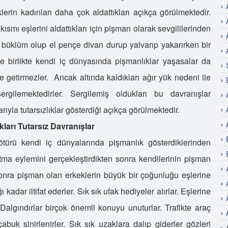
erin kadınları daha çok aldattıkları açıkça görülmektedir.
 kısmı eşlerini aldattıkları için pişman olarak sevgililerinden
ki büklüm olup el pençe divan durup yalvarıp yakarırken bir
 birlikte kendi iç dünyasında pişmanlıklar yaşasalar da
e getirmezler. Ancak altında kaldıkları ağır yük nedeni ile
ergilemektedirler. Sergilemiş oldukları bu davranışlar
ıyla tutarsızlıklar gösterdiği açıkça görülmektedir.
ları Tutarsız Davranışlar
ötürü kendi iç dünyalarında pişmanlık gösterdiklerinden
atma eylemini gerçekleştirdikten sonra kendilerinin pişman
n sonra pişman olan erkeklerin büyük bir çoğunluğu eşlerine
adar iltifat ederler. Sık sık ufak hediyeler alırlar. Eşlerine
Dalgındırlar birçok önemli konuyu unuturlar. Trafikte araç
buk sinirlenirler. Sık sık uzaklara dalıp giderler gözleri