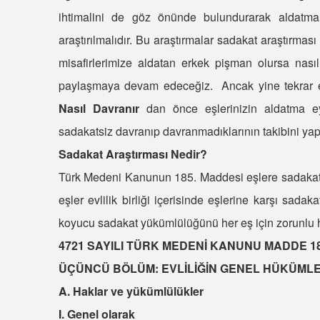
ihtimalini de göz önünde bulundurarak aldatma
araştırılmalıdır. Bu araştırmalar sadakat araştırması
misafirlerimize aldatan erkek pişman olursa nasıl d
paylaşmaya devam edeceğiz. Ancak yine tekrar et
Nasıl Davranır
dan önce eşlerinizin aldatma e
sadakatsiz davranıp davranmadıklarının takibini ya
Sadakat Araştırması Nedir?
Türk Medeni Kanunun 185. Maddesi eşlere sadakat
eşler evlilik birliği içerisinde eşlerine karşı sad
koyucu sadakat yükümlülüğünü her eş için zorunlu ha
4721 SAYILI TÜRK MEDENİ KANUNU MADDE 1
ÜÇÜNCÜ BÖLÜM: EVLİLİĞİN GENEL HÜKÜMLE
A. Haklar ve yükümlülükler
I. Genel olarak