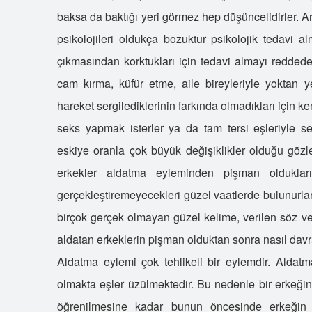
baksa da baktığı yeri görmez hep düşüncelidirler. Ara
psikolojileri oldukça bozuktur psikolojik tedavi a
çıkmasından korktukları için tedavi almayı redded
cam kırma, küfür etme, aile bireyleriyle yoktan ye
hareket sergilediklerinin farkında olmadıkları için ke
seks yapmak isterler ya da tam tersi eşleriyle se
eskiye oranla çok büyük değişiklikler olduğu gözle
erkekler aldatma eyleminden pişman oldukları
gerçekleştiremeyecekleri güzel vaatlerde bulunurlar.
birçok gerçek olmayan güzel kelime, verilen söz ve
aldatan erkeklerin pişman olduktan sonra nasıl davran
Aldatma eylemi çok tehlikeli bir eylemdir. Aldat
olmakta eşler üzülmektedir. Bu nedenle bir erkeği
öğrenilmesine kadar bunun öncesinde erkeğin a