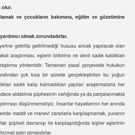
 olur.
sağlamak ve çocukların bakımına, eğitim ve gözetimine
 yardımcı olmak zorundadırlar.
 yerine getirilip getirilmediği hususu ancak yapılacak olan
kat araştırması, eşlerin birbirine ne denli sadık kaldıkları
 araştırma yöntemidir. Tamamen yasal çerçevede hukukun
tarafından çok kısa bir sürede gerçekleştirilen bu yoğun
lıkları sadık kalıp kalmadıkları yapılan araştırmalarla her
sadece aldatılma şüphesinin varlığında ya da parçalanmakta
aptırmayı düşünmemeliyiz. İnsanlar hayatlarının her anında
 ileride maddi ve manevi zararlarla karşılaşmamak, yuvanın
k şüpheli davranışı ile karşılaşıldığında kişiler eşlerinin
izmet satın almalıdırlar.