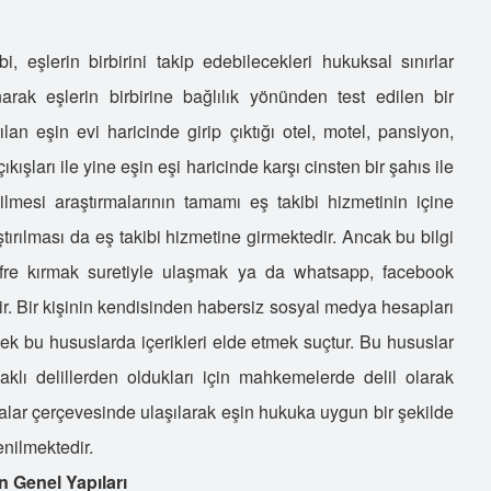
, eşlerin birbirini takip edebilecekleri hukuksal sınırlar
narak eşlerin birbirine bağlılık yönünden test edilen bir
lan eşin evi haricinde girip çıktığı otel, motel, pansiyon,
ıkışları ile yine eşin eşi haricinde karşı cinsten bir şahıs ile
ilmesi araştırmalarının tamamı eş takibi hizmetinin içine
ırılması da eş takibi hizmetine girmektedir. Ancak bu bilgi
fre kırmak suretiyle ulaşmak ya da whatsapp, facebook
r. Bir kişinin kendisinden habersiz sosyal medya hesapları
rmek bu hususlarda içerikleri elde etmek suçtur. Bu hususlar
aklı delillerden oldukları için mahkemelerde delil olarak
asalar çerçevesinde ulaşılarak eşin hukuka uygun bir şekilde
enilmektedir.
n Genel Yapıları