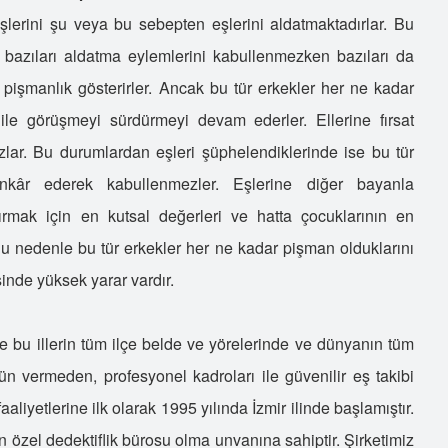
erini şu veya bu sebepten eşlerini aldatmaktadırlar. Bu
a bazıları aldatma eylemlerini kabullenmezken bazıları da
 pişmanlık gösterirler. Ancak bu tür erkekler her ne kadar
s ile görüşmeyi sürdürmeyi devam ederler. Ellerine fırsat
zlar. Bu durumlardan eşleri şüphelendiklerinde ise bu tür
inkâr ederek kabullenmezler. Eşlerine diğer bayanla
ırmak için en kutsal değerleri ve hatta çocuklarının en
Bu nedenle bu tür erkekler her ne kadar pişman olduklarını
sinde yüksek yarar vardır.
nde bu illerin tüm ilçe belde ve yörelerinde ve dünyanın tüm
ün vermeden, profesyonel kadroları ile güvenilir eş takibi
aliyetlerine ilk olarak 1995 yılında İzmir ilinde başlamıştır.
an özel dedektiflik bürosu olma unvanına sahiptir. Şirketimiz