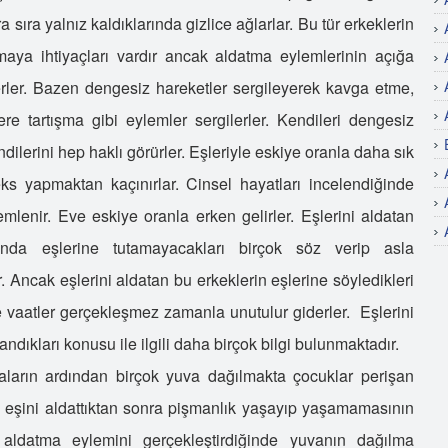
 sıra yalnız kaldıklarında gizlice ağlarlar. Bu tür erkeklerin
lmaya ihtiyaçları vardır ancak aldatma eylemlerinin açığa
erler. Bazen dengesiz hareketler sergileyerek kavga etme,
re tartışma gibi eylemler sergilerler. Kendileri dengesiz
ndilerini hep haklı görürler. Eşleriyle eskiye oranla daha sık
ks yapmaktan kaçınırlar. Cinsel hayatları incelendiğinde
mlenir. Eve eskiye oranla erken gelirler. Eşlerini aldatan
nda eşlerine tutamayacakları birçok söz verip asla
 Ancak eşlerini aldatan bu erkeklerin eşlerine söyledikleri
 vaatler gerçekleşmez zamanla unutulur giderler. Eşlerini
dıkları konusu ile ilgili daha birçok bilgi bulunmaktadır.
maların ardından birçok yuva dağılmakta çocuklar perişan
n eşini aldattıktan sonra pişmanlık yaşayıp yaşamamasının
ldatma eylemini gerçekleştirdiğinde yuvanın dağılma